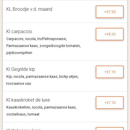
KL Broodje v.d. maand
+€7.30
Kl carpaccio
+€8.30
Carpaccio, rucola, truffelmayonaise,
Parmazaanse kaas, zongedroogde tomaten,
pijnboompitten
Kl Gegrilde kip
+€7.10
Kip, rucola, parmazaanse kaas, bicky uitjes,
toscaanse sau
Kl kaaskroket de luxe
+€7.10
Kaaskroketten, rucola, parmazaanse kaas,
coctailsaus, tomaat