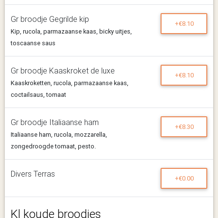
Gr broodje Gegrilde kip
+€8.10
Kip, rucola, parmazaanse kaas, bicky uitjes,
toscaanse saus
Gr broodje Kaaskroket de luxe
+€8.10
Kaaskroketten, rucola, parmazaanse kaas,
coctailsaus, tomaat
Gr broodje Italiaanse ham
+€8.30
Italiaanse ham, rucola, mozzarella,
zongedroogde tomaat, pesto.
Divers Terras
+€0.00
Kl koude broodjes