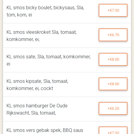
KL smos bicky boulet, bickysaus, Sla,
+€7.30
tom, kom, ei
KL smos vleeskroket Sla, tomaat,
+€6.70
komkommer, ei,
KL smos sate, Sla, tomaat, komkommer,
+€8.00
ei
KL smos kipsate, Sla, tomaat,
+€8.00
komkommer, ei, cockt
KL smos hamburger De Oude
+€6.20
Rijkswacht, Sla, tomaat,
KL smos vers gebak spek, BBQ saus
+€7.30