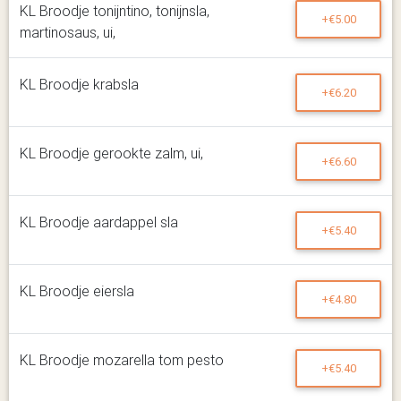
KL Broodje tonijntino, tonijnsla,
+€5.00
martinosaus, ui,
KL Broodje krabsla
+€6.20
KL Broodje gerookte zalm, ui,
+€6.60
KL Broodje aardappel sla
+€5.40
KL Broodje eiersla
+€4.80
KL Broodje mozarella tom pesto
+€5.40