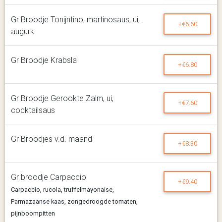
Gr Broodje Tonijntino, martinosaus, ui,
+€6.60
augurk
Gr Broodje Krabsla
+€6.80
Gr Broodje Gerookte Zalm, ui,
+€7.60
cocktailsaus
Gr Broodjes v.d. maand
+€8.30
Gr broodje Carpaccio
+€9.40
Carpaccio, rucola, truffelmayonaise,
Parmazaanse kaas, zongedroogde tomaten,
pijnboompitten